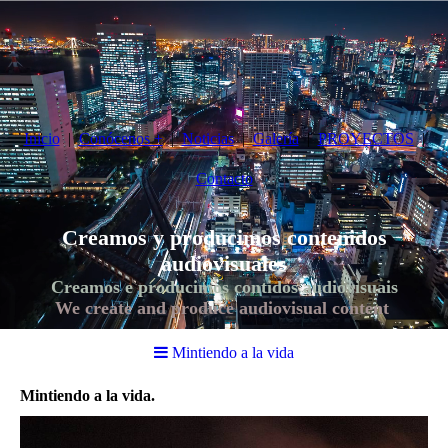
Inicio
Conócenos +
Noticias
Galería
PROYECTOS
Contacto
Creamos y producimos contenidos
audiovisuales
Creamos e producimos contidos audiovisuais
We create and produce audiovisual content
Mintiendo a la vida
Mintiendo a la vida.