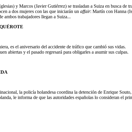
lesias) y Marcos (Javier Gutiérrez) se trasladan a Suiza en busca de tra
nocen a dos mujeres con las que iniciarán un
affair
: Martín con Hanna (Is
de ambos trabajadores llegan a Suiza...
, QUÉROTE
iera, es el aniversario del accidente de tráfico que cambió sus vidas.
uen abiertas y el pasado regresará para obligarles a asumir sus culpas.
IDA
acional, la policía holandesa coordina la detención de Enrique Souto, 
anda, le informa de que las autoridades españolas lo consideran el prin