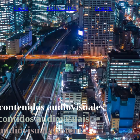
Galería
PROYECTOS
Contacto
ontenidos audiovisuales
ontidos audiovisuais
audiovisual content