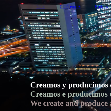
Inicio
Conócenos +
Noticias
Creamos y producimos c
Creamos e producimos c
We create and produce 